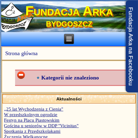
Fundacja Arka
Fundacja Arka na Facebooku
BYDGOSZCZ
Strona główna
Kategorii nie znaleziono
Aktualności
„25 lat Wychodzenia z Cienia"
W przedszkolnym ogrodzie
Festyn na Placu Piastowskim
Gościna u seniorów w DDP "Vicinitas"
Spotkania z Przedszkolakami
Życzenia Wielkanocne