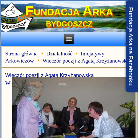
Fundacja Arka
Fundacja Arka na Facebooku
BYDGOSZCZ
Strona główna
Działalność
Inicjatywy
Arkowiczów
Wieczór poezji z Agatą Krzyżanowską
Wieczór poezji z Agatą Krzyżanowską
W