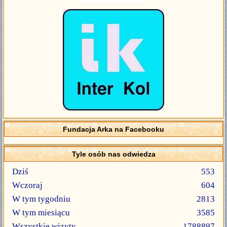
Fundacja Arka na Facebooku
Tyle osób nas odwiedza
Dziś
553
Wczoraj
604
W tym tygodniu
2813
W tym miesiącu
3585
Wszystkie wizyty
1788897