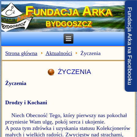
Fundacja Arka
Fundacja Arka na Facebooku
BYDGOSZCZ
Strona główna
Aktualności
Życzenia
ŻYCZENIA
Życzenia
Drodzy i Kochani
Niech Obecność Tego, który pierwszy nas pokochał
przyniesie Wam ulgę, pokój serca i ukojenie.
A poza tym zdrówka i uzyskania statusu Kolekcjonerów
małych i wielkich radości. Zwycięstw nad strachami,