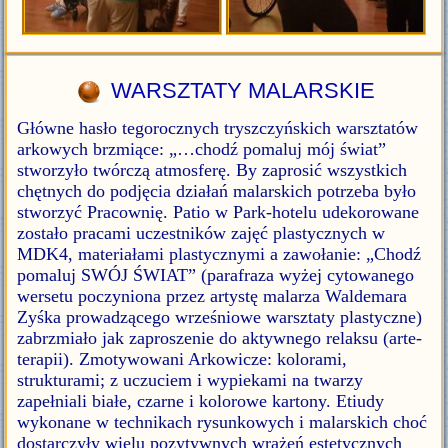
WARSZTATY MALARSKIE
Główne hasło tegorocznych tryszczyńskich warsztatów
arkowych brzmiące: „…chodź pomaluj mój świat”
stworzyło twórczą atmosferę. By zaprosić wszystkich
chętnych do podjęcia działań malarskich potrzeba było
stworzyć Pracownię. Patio w Park-hotelu udekorowane
zostało pracami uczestników zajęć plastycznych w
MDK4, materiałami plastycznymi a zawołanie: „Chodź
pomaluj SWÓJ ŚWIAT” (parafraza wyżej cytowanego
wersetu poczyniona przez artystę malarza Waldemara
Zyśka prowadzącego wrześniowe warsztaty plastyczne)
zabrzmiało jak zaproszenie do aktywnego relaksu (arte-
terapii). Zmotywowani Arkowicze: kolorami,
strukturami; z uczuciem i wypiekami na twarzy
zapełniali białe, czarne i kolorowe kartony. Etiudy
wykonane w technikach rysunkowych i malarskich choć
dostarczyły wielu pozytywnych wrażeń estetycznych