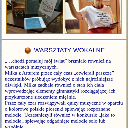
WARSZTATY WOKALNE
„…chodź pomaluj mój świat” brzmiało również na
warsztatach muzycznych.
Miłka z Arturem przez cały czas „otwierali paszcze”
uczestników próbując wydobyć z nich najróżniejsze
dźwięki. Miłka zadbała również o stan ich ciała
wprowadzając elementy gimnastyki rozciągającej ich
przykurczone siedzeniem mięśnie.
Przez cały czas rozwiązywali quizy muzyczne w oparciu
o kolorowe polskie piosenki śpiewając rozpoznane
melodie. Uczestniczyli również w konkursie „jaka to
melodia„ śpiewając odgadnięte melodie solo lub
wspólnie.