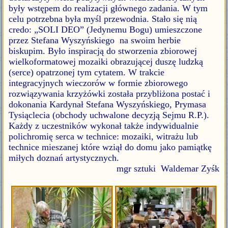
były wstępem do realizacji głównego zadania. W tym
celu potrzebna była myśl przewodnia. Stało się nią
credo: „SOLI DEO” (Jedynemu Bogu) umieszczone
przez Stefana Wyszyńskiego na swoim herbie
biskupim. Było inspiracją do stworzenia zbiorowej
wielkoformatowej mozaiki obrazującej duszę ludzką
(serce) opatrzonej tym cytatem. W trakcie
integracyjnych wieczorów w formie zbiorowego
rozwiązywania krzyżówki została przybliżona postać i
dokonania Kardynał Stefana Wyszyńskiego, Prymasa
Tysiąclecia (obchody uchwalone decyzją Sejmu R.P.).
Każdy z uczestników wykonał także indywidualnie
polichromię serca w technice: mozaiki, witrażu lub
technice mieszanej które wziął do domu jako pamiątkę
miłych doznań artystycznych.
mgr sztuki Waldemar Zyśk