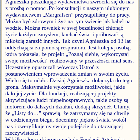
Agnieszka poszukując wydawnictwa zwróciła się do nas
z prośbą o pomoc .Po konsultacji z naszym ulubionym
wydawnictwem „Margrafsen” przystąpiliśmy do pracy.
Można być zdrowym i żyć na tym świecie jak bąbel na
wodzie. Można również w swej bezsilności chłonąć
życie każdym zmysłem, kochać świat i próbować tą
miłością zarazić innych. Tak czyni Agnieszka od 13 lat
oddychająca za pomocą respiratora. Jest kolejną osobą,
która pokazała, że projekt „Poznaj siebie, wykorzystaj
swoje możliwości” realizowany w przeszłości miał sens.
Uczestnicy opuszczali wówczas Ustroń z
postanowieniem wprowadzenia zmian w swoim życiu.
Wielu się to udało. Dzisiaj Agnieszka dołączyła do tego
grona. Maksymalnie wykorzystała możliwości, jakie
dało jej życie. Dla fundacji, realizującej projekty
aktywizujące ludzi niepełnosprawnych, takie osoby są
motorem do dalszych działań, dodają skrzydeł. Ufamy,
że „Listy do…” sprawią, że zatrzymamy się na chwilę
w codziennym biegu, docenimy piękno świata wokół
nas i zweryfikujemy swoje podejście do otaczającej
rzeczywistości.
W kilku słowa skierowanych do Fundacji Agnieszka