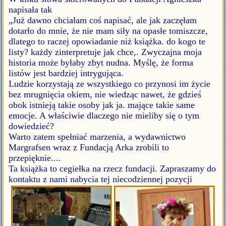
napisała tak
„Już dawno chciałam coś napisać, ale jak zaczęłam
dotarło do mnie, że nie mam siły na opasłe tomiszcze,
dlatego to raczej opowiadanie niż książka. do kogo te
listy? każdy zinterpretuje jak chce,. Zwyczajna moja
historia może byłaby zbyt nudna. Myślę, że forma
listów jest bardziej intrygująca.
Ludzie korzystają ze wszystkiego co przynosi im życie
bez mrugnięcia okiem, nie wiedząc nawet, że gdzieś
obok istnieją takie osoby jak ja. mające takie same
emocje. A właściwie dlaczego nie mieliby się o tym
dowiedzieć?
Warto zatem spełniać marzenia, a wydawnictwo
Margrafsen wraz z Fundacją Arka zrobili to
przepięknie....
Ta książka to cegiełka na rzecz fundacji. Zapraszamy do
kontaktu z nami nabycia tej niecodziennej pozycji