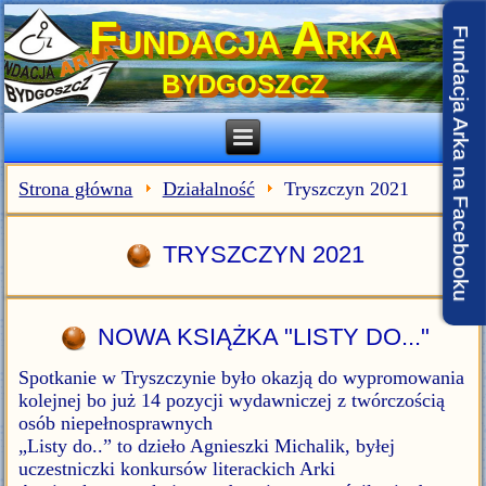
Fundacja Arka
Fundacja Arka na Facebooku
BYDGOSZCZ
Strona główna
Działalność
Tryszczyn 2021
TRYSZCZYN 2021
NOWA KSIĄŻKA "LISTY DO..."
Spotkanie w Tryszczynie było okazją do wypromowania
kolejnej bo już 14 pozycji wydawniczej z twórczością
osób niepełnosprawnych
„Listy do..” to dzieło Agnieszki Michalik, byłej
uczestniczki konkursów literackich Arki