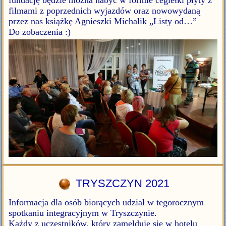
filmami z poprzednich wyjazdów oraz nowowydaną
przez nas książkę Agnieszki Michalik „Listy od…”
Do zobaczenia :)
TRYSZCZYN 2021
Informacja dla osób biorących udział w tegorocznym
spotkaniu integracyjnym w Tryszczynie.
Każdy z uczestników, który zamelduje się w hotelu