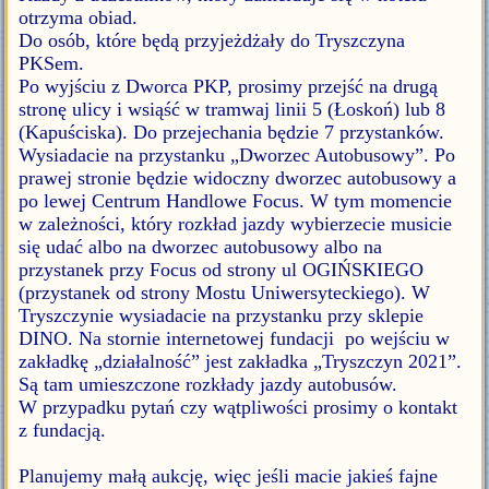
otrzyma obiad.
Do osób, które będą przyjeżdżały do Tryszczyna
PKSem.
Po wyjściu z Dworca PKP, prosimy przejść na drugą
stronę ulicy i wsiąść w tramwaj linii 5 (Łoskoń) lub 8
(Kapuściska). Do przejechania będzie 7 przystanków.
Wysiadacie na przystanku „Dworzec Autobusowy”. Po
prawej stronie będzie widoczny dworzec autobusowy a
po lewej Centrum Handlowe Focus. W tym momencie
w zależności, który rozkład jazdy wybierzecie musicie
się udać albo na dworzec autobusowy albo na
przystanek przy Focus od strony ul OGIŃSKIEGO
(przystanek od strony Mostu Uniwersyteckiego). W
Tryszczynie wysiadacie na przystanku przy sklepie
DINO. Na stornie internetowej fundacji po wejściu w
zakładkę „działalność” jest zakładka „Tryszczyn 2021”.
Są tam umieszczone rozkłady jazdy autobusów.
W przypadku pytań czy wątpliwości prosimy o kontakt
z fundacją.
Planujemy małą aukcję, więc jeśli macie jakieś fajne