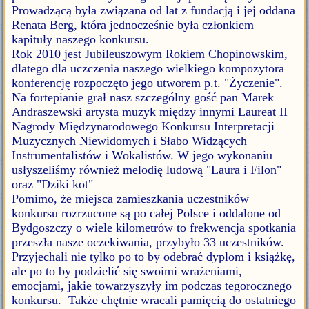
Prowadzącą była związana od lat z fundacją i jej oddana
Renata Berg, która jednocześnie była członkiem
kapituły naszego konkursu.
Rok 2010 jest Jubileuszowym Rokiem Chopinowskim,
dlatego dla uczczenia naszego wielkiego kompozytora
konferencję rozpoczęto jego utworem p.t. "Życzenie".
Na fortepianie grał nasz szczególny gość pan Marek
Andraszewski artysta muzyk między innymi Laureat II
Nagrody Międzynarodowego Konkursu Interpretacji
Muzycznych Niewidomych i Słabo Widzących
Instrumentalistów i Wokalistów. W jego wykonaniu
usłyszeliśmy również melodię ludową "Laura i Filon"
oraz "Dziki kot"
Pomimo, że miejsca zamieszkania uczestników
konkursu rozrzucone są po całej Polsce i oddalone od
Bydgoszczy o wiele kilometrów to frekwencja spotkania
przeszła nasze oczekiwania, przybyło 33 uczestników.
Przyjechali nie tylko po to by odebrać dyplom i książkę,
ale po to by podzielić się swoimi wrażeniami,
emocjami, jakie towarzyszyły im podczas tegorocznego
konkursu. Także chętnie wracali pamięcią do ostatniego