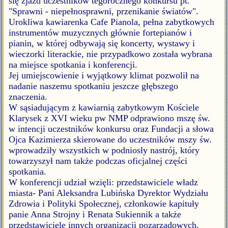
się zjazd uczestników tegorocznego konkursu pt.
"Sprawni - niepełnosprawni, przenikanie światów".
Urokliwa kawiarenka Cafe Pianola, pełna zabytkowych
instrumentów muzycznych głównie fortepianów i
pianin, w której odbywają się koncerty, wystawy i
wieczorki literackie, nie przypadkowo została wybrana
na miejsce spotkania i konferencji.
Jej umiejscowienie i wyjątkowy klimat pozwolił na
nadanie naszemu spotkaniu jeszcze głębszego
znaczenia.
W sąsiadującym z kawiarnią zabytkowym Kościele
Klarysek z XVI wieku pw NMP odprawiono mszę św.
w intencji uczestników konkursu oraz Fundacji a słowa
Ojca Kazimierza skierowane do uczestników mszy św.
wprowadziły wszystkich w podniosły nastrój, który
towarzyszył nam także podczas oficjalnej części
spotkania.
W konferencji udział wzięli: przedstawiciele władz
miasta- Pani Aleksandra Lubińska Dyrektor Wydziału
Zdrowia i Polityki Społecznej, członkowie kapituły
panie Anna Strojny i Renata Sukiennik a także
przedstawiciele innych organizacji pozarządowych.