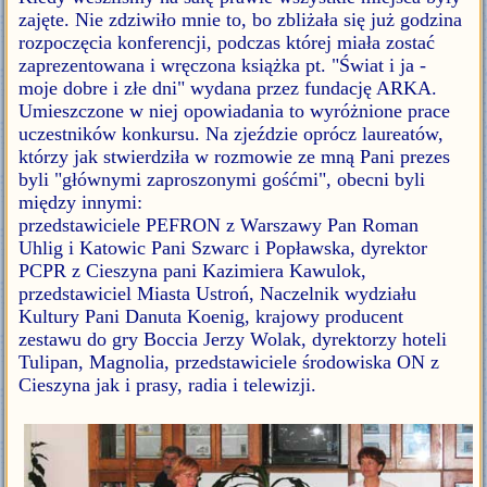
zajęte. Nie zdziwiło mnie to, bo zbliżała się już godzina
rozpoczęcia konferencji, podczas której miała zostać
zaprezentowana i wręczona książka pt. "Świat i ja -
moje dobre i złe dni" wydana przez fundację ARKA.
Umieszczone w niej opowiadania to wyróżnione prace
uczestników konkursu. Na zjeździe oprócz laureatów,
którzy jak stwierdziła w rozmowie ze mną Pani prezes
byli "głównymi zaproszonymi gośćmi", obecni byli
między innymi:
przedstawiciele PEFRON z Warszawy Pan Roman
Uhlig i Katowic Pani Szwarc i Popławska, dyrektor
PCPR z Cieszyna pani Kazimiera Kawulok,
przedstawiciel Miasta Ustroń, Naczelnik wydziału
Kultury Pani Danuta Koenig, krajowy producent
zestawu do gry Boccia Jerzy Wolak, dyrektorzy hoteli
Tulipan, Magnolia, przedstawiciele środowiska ON z
Cieszyna jak i prasy, radia i telewizji.