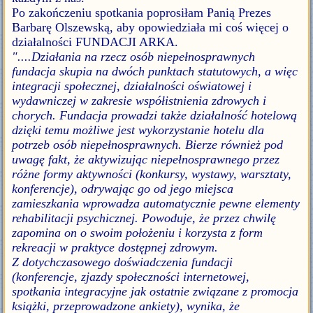
Po zakończeniu spotkania poprosiłam Panią Prezes
Barbarę Olszewską, aby opowiedziała mi coś więcej o
działalności FUNDACJI ARKA.
"....Działania na rzecz osób niepełnosprawnych
fundacja skupia na dwóch punktach statutowych, a więc
integracji społecznej, działalności oświatowej i
wydawniczej w zakresie współistnienia zdrowych i
chorych. Fundacja prowadzi także działalność hotelową
dzięki temu możliwe jest wykorzystanie hotelu dla
potrzeb osób niepełnosprawnych. Bierze również pod
uwagę fakt, że aktywizując niepełnosprawnego przez
różne formy aktywności (konkursy, wystawy, warsztaty,
konferencje), odrywając go od jego miejsca
zamieszkania wprowadza automatycznie pewne elementy
rehabilitacji psychicznej. Powoduje, że przez chwilę
zapomina on o swoim położeniu i korzysta z form
rekreacji w praktyce dostępnej zdrowym.
Z dotychczasowego doświadczenia fundacji
(konferencje, zjazdy społeczności internetowej,
spotkania integracyjne jak ostatnie związane z promocja
książki, przeprowadzone ankiety), wynika, że