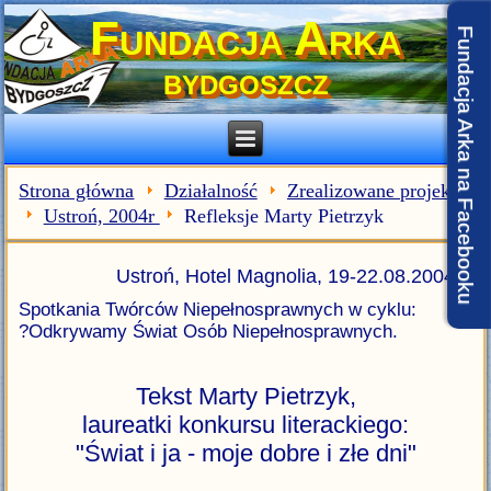
Fundacja Arka
Fundacja Arka na Facebooku
BYDGOSZCZ
Strona główna
Działalność
Zrealizowane projekty
Ustroń, 2004r
Refleksje Marty Pietrzyk
Ustroń, Hotel Magnolia, 19-22.08.2004r
Spotkania Twórców Niepełnosprawnych w cyklu:
?Odkrywamy Świat Osób Niepełnosprawnych.
Tekst Marty Pietrzyk,
laureatki konkursu literackiego:
"Świat i ja - moje dobre i złe dni"