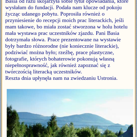
Basia od razu skojarzyła sobie tytuł opowiadania, które
wysłałam do fundacji. Podała nam klucze od pokoju
życząc udanego pobytu. Poprosiła również o
przyniesienie do recepcji moich prac literackich, jeśli
mam takowe, bo miała zostać stworzona w holu hotelu
mała wystawa prac uczestników zjazdu. Pani Basia
dotrzymała słowa. Prace prezentowane na wystawie
były bardzo różnorodne (nie koniecznie literackie),
podziwiać można było; rzeźbę, prace plastyczne,
fotografie, których bohaterowie pokonują własną
niepełnosprawność, jak również zapoznać się z
twórczością literacką uczestników.
Reszta dnia upłynęła nam na zwiedzaniu Ustronia.