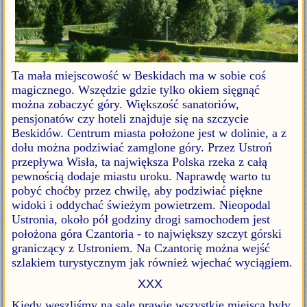
Ta mała miejscowość w Beskidach ma w sobie coś
magicznego. Wszędzie gdzie tylko okiem sięgnąć
można zobaczyć góry. Większość sanatoriów,
pensjonatów czy hoteli znajduje się na szczycie
Beskidów. Centrum miasta położone jest w dolinie, a z
dołu można podziwiać zamglone góry. Przez Ustroń
przepływa Wisła, ta największa Polska rzeka z całą
pewnością dodaje miastu uroku. Naprawdę warto tu
pobyć choćby przez chwilę, aby podziwiać piękne
widoki i oddychać świeżym powietrzem. Nieopodal
Ustronia, około pół godziny drogi samochodem jest
położona góra Czantoria - to największy szczyt górski
graniczący z Ustroniem. Na Czantorię można wejść
szlakiem turystycznym jak również wjechać wyciągiem.
XXX
Kiedy weszliśmy na salę prawie wszystkie miejsca były