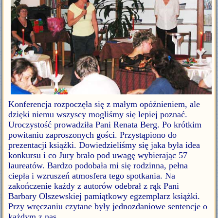
Konferencja rozpoczęła się z małym opóźnieniem, ale
dzięki niemu wszyscy mogliśmy się lepiej poznać.
Uroczystość prowadziła Pani Renata Berg. Po krótkim
powitaniu zaproszonych gości. Przystąpiono do
prezentacji książki. Dowiedzieliśmy się jaka była idea
konkursu i co Jury brało pod uwagę wybierając 57
laureatów. Bardzo podobała mi się rodzinna, pełna
ciepła i wzruszeń atmosfera tego spotkania. Na
zakończenie każdy z autorów odebrał z rąk Pani
Barbary Olszewskiej pamiątkowy egzemplarz książki.
Przy wręczaniu czytane były jednozdaniowe sentencje o
każdym z nas.