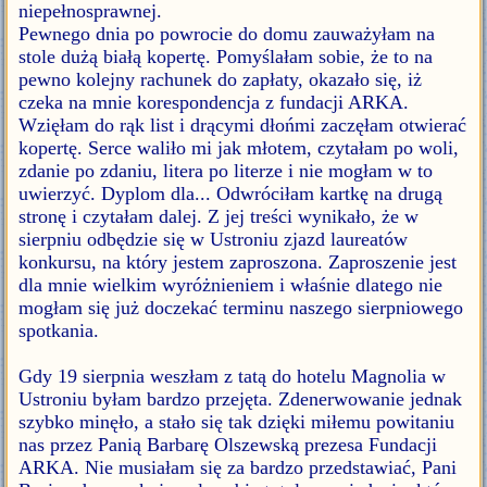
niepełnosprawnej.
Pewnego dnia po powrocie do domu zauważyłam na
stole dużą białą kopertę. Pomyślałam sobie, że to na
pewno kolejny rachunek do zapłaty, okazało się, iż
czeka na mnie korespondencja z fundacji ARKA.
Wzięłam do rąk list i drącymi dłońmi zaczęłam otwierać
kopertę. Serce waliło mi jak młotem, czytałam po woli,
zdanie po zdaniu, litera po literze i nie mogłam w to
uwierzyć. Dyplom dla... Odwróciłam kartkę na drugą
stronę i czytałam dalej. Z jej treści wynikało, że w
sierpniu odbędzie się w Ustroniu zjazd laureatów
konkursu, na który jestem zaproszona. Zaproszenie jest
dla mnie wielkim wyróżnieniem i właśnie dlatego nie
mogłam się już doczekać terminu naszego sierpniowego
spotkania.
Gdy 19 sierpnia weszłam z tatą do hotelu Magnolia w
Ustroniu byłam bardzo przejęta. Zdenerwowanie jednak
szybko minęło, a stało się tak dzięki miłemu powitaniu
nas przez Panią Barbarę Olszewską prezesa Fundacji
ARKA. Nie musiałam się za bardzo przedstawiać, Pani