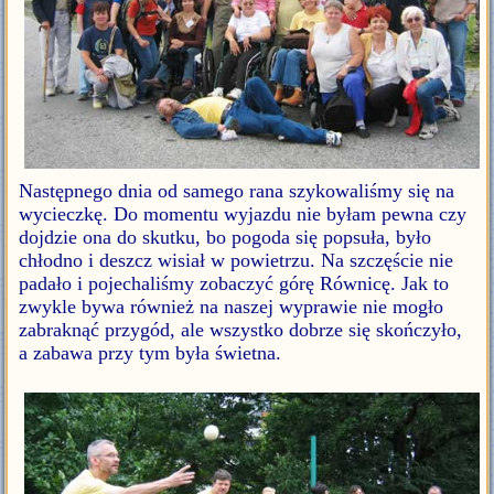
Następnego dnia od samego rana szykowaliśmy się na
wycieczkę. Do momentu wyjazdu nie byłam pewna czy
dojdzie ona do skutku, bo pogoda się popsuła, było
chłodno i deszcz wisiał w powietrzu. Na szczęście nie
padało i pojechaliśmy zobaczyć górę Równicę. Jak to
zwykle bywa również na naszej wyprawie nie mogło
zabraknąć przygód, ale wszystko dobrze się skończyło,
a zabawa przy tym była świetna.