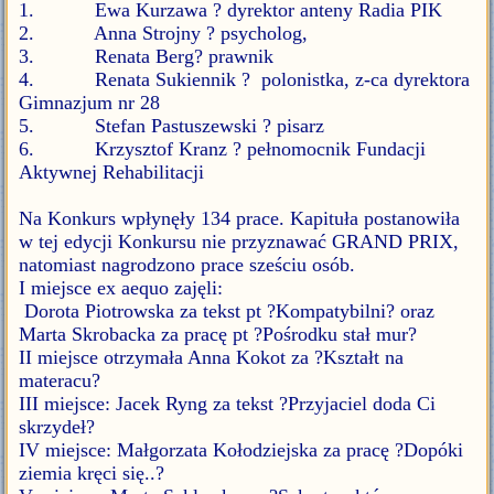
1. Ewa Kurzawa ? dyrektor anteny Radia PIK
2. Anna Strojny ? psycholog,
3. Renata Berg? prawnik
4. Renata Sukiennik ? polonistka, z-ca dyrektora
Gimnazjum nr 28
5. Stefan Pastuszewski ? pisarz
6. Krzysztof Kranz ? pełnomocnik Fundacji
Aktywnej Rehabilitacji
Na Konkurs wpłynęły 134 prace. Kapituła postanowiła
w tej edycji Konkursu nie przyznawać GRAND PRIX,
natomiast nagrodzono prace sześciu osób.
I miejsce ex aequo zajęli:
Dorota Piotrowska za tekst pt ?Kompatybilni? oraz
Marta Skrobacka za pracę pt ?Pośrodku stał mur?
II miejsce otrzymała Anna Kokot za ?Kształt na
materacu?
III miejsce: Jacek Ryng za tekst ?Przyjaciel doda Ci
skrzydeł?
IV miejsce: Małgorzata Kołodziejska za pracę ?Dopóki
ziemia kręci się..?