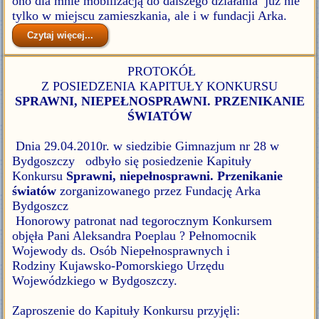
ono dla mnie mobilizacją do dalszego działania już nie
tylko w miejscu zamieszkania, ale i w fundacji Arka.
Czytaj więcej...
PROTOKÓŁ
Z POSIEDZENIA KAPITUŁY KONKURSU
SPRAWNI, NIEPEŁNOSPRAWNI. PRZENIKANIE
ŚWIATÓW
Dnia 29.04.2010r. w siedzibie Gimnazjum nr 28 w
Bydgoszczy odbyło się posiedzenie Kapituły
Konkursu
Sprawni, niepełnosprawni. Przenikanie
światów
zorganizowanego przez Fundację Arka
Bydgoszcz
Honorowy patronat nad tegorocznym Konkursem
objęła Pani Aleksandra Poeplau ? Pełnomocnik
Wojewody ds. Osób Niepełnosprawnych i
Rodziny Kujawsko-Pomorskiego Urzędu
Wojewódzkiego w Bydgoszczy.
Zaproszenie do Kapituły Konkursu przyjęli: