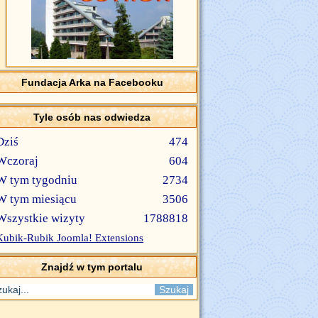
Fundacja Arka na Facebooku
Tyle osób nas odwiedza
Dziś
474
Wczoraj
604
W tym tygodniu
2734
W tym miesiącu
3506
Wszystkie wizyty
1788818
Kubik-Rubik Joomla! Extensions
Znajdź w tym portalu