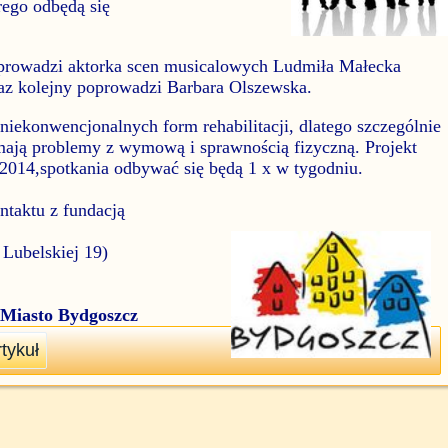
rego odbędą się
oprowadzi aktorka scen musicalowych Ludmiła Małecka
raz kolejny poprowadzi Barbara Olszewska.
iekonwencjonalnych form rehabilitacji, dlatego szczególnie
mają problemy z wymową i sprawnością fizyczną. Projekt
 2014,spotkania odbywać się będą 1 x w tygodniu.
taktu z fundacją
 Lubelskiej 19)
 Miasto Bydgoszcz
tykuł