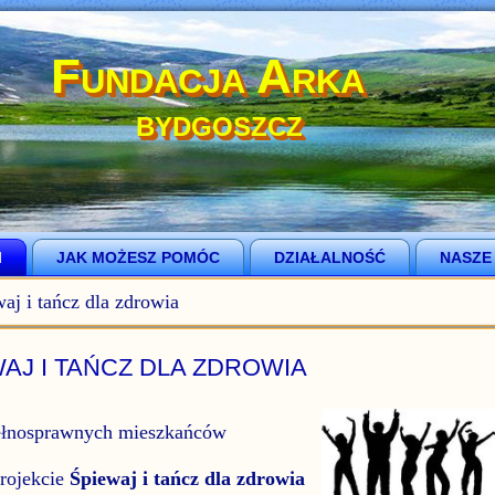
Fundacja Arka
BYDGOSZCZ
I
JAK MOŻESZ POMÓC
DZIAŁALNOŚĆ
NASZE
aj i tańcz dla zdrowia
AJ I TAŃCZ DLA ZDROWIA
ełnosprawnych mieszkańców
projekcie
Śpiewaj i tańcz dla zdrowia