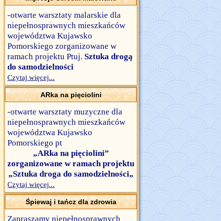
-otwarte warsztaty malarskie dla
niepełnosprawnych mieszkańców
województwa Kujawsko
Pomorskiego zorganizowane w
ramach projektu Ptuj.
Sztuka drogą
do samodzielności
Czytaj więcej...
ARka na pięciolini
-otwarte warsztaty muzyczne dla
niepełnosprawnych mieszkańców
województwa Kujawsko
Pomorskiego pt
„ARka na pięciolini”
zorganizowane w ramach projektu
„Sztuka droga do samodzielności„
Czytaj więcej...
Śpiewaj i tańcz dla zdrowia
Zapraszamy niepełnosprawnych