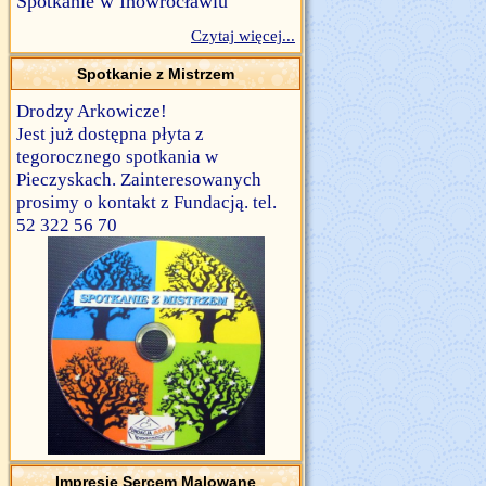
Spotkanie w Inowrocławiu
Czytaj więcej...
Spotkanie z Mistrzem
Drodzy Arkowicze!
Jest już dostępna płyta z
tegorocznego spotkania w
Pieczyskach. Zainteresowanych
prosimy o kontakt z Fundacją. tel.
52 322 56 70
Impresje Sercem Malowane