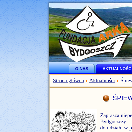
O NAS
AKTUALNOŚC
Strona główna
Aktualności
Śpiew
ŚPIEW
Zaprasza niep
Bydgoszczy
do udziału w 